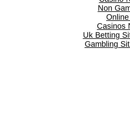
Non Gam
Online
Casinos 
Uk Betting S
Gambling Si