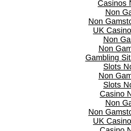
Casinos 
Non Ga
Non Gamsto
UK Casino
Non Ga
Non Gam
Gambling Si
Slots 
Non Gam
Slots 
Casino 
Non Ga
Non Gamsto
UK Casino
Casino 