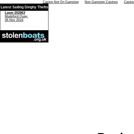
Casino Not On Gamstop
Non Gamstop Casinos
Casin
Latest Sailing Dinghy Thefts
Laser 202963
Mudeford Quay.
06 Nov 2016
Topper 44728
Budworth
05 Jul 2016