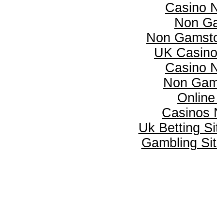
Casino 
Non Ga
Non Gamsto
UK Casino
Casino 
Non Gam
Online
Casinos 
Uk Betting S
Gambling Si